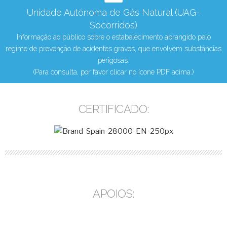
Unidade Autónoma de Gás Natural (UAG-
Socorridos)
Informação ao público sobre o estabelecimento abrangido pelo
regime de prevenção de acidentes graves, que envolvem substâncias
perigosas.
(Para consulta, por favor clicar no ícone PDF acima.)
CERTIFICADO:
APOIOS: